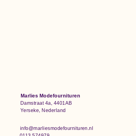
Marlies Modefournituren
Damstraat 4a, 4401AB
Yerseke, Nederland
info@marliesmodefournituren.nl
0113 574979