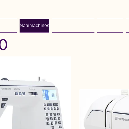
diensten
Naaimachines
Dileta strijksystemen
Over Marlies
C
30