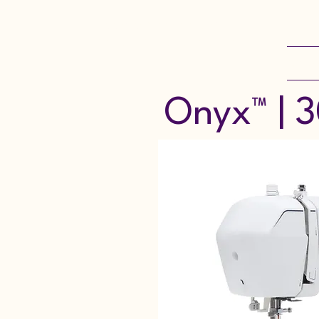
Naaimachinecentrum
Marlies Modefournituren
Onze 
Onyx™ | 