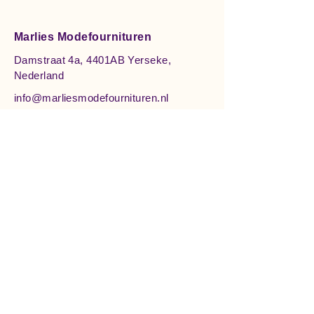
Marlies Modefournituren
Damstraat 4a, 4401AB Yerseke,
Nederland
info@marliesmodefournituren.nl
0113 574979
© 2025 by Marlies Modefournituren.