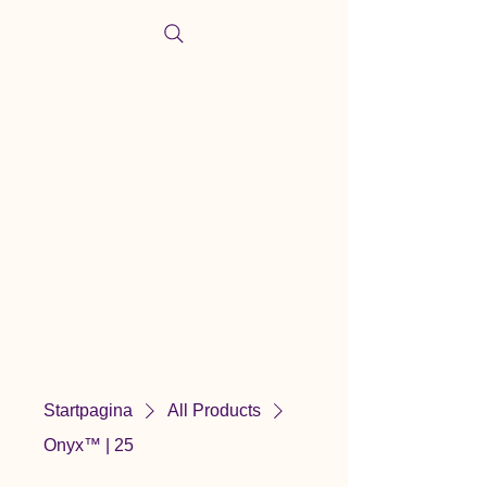
Naaimachinecentrum
Marlies
Modefournituren
Startpagina
All Products
Onyx™ | 25